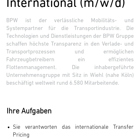
International (m/w/d)
BPW ist der verlässliche Mobilitäts- und
Systempartner für die Transportindustrie. Die
Technologien und Dienstleistungen der BPW Gruppe
schaffen höchste Transparenz in den Verlade- und
Transportprozessen und ermöglichen
Fahrzeugbetreibern ein effizientes
Flottenmanagement. Die inhabergeführte
Unternehmensgruppe mit Sitz in Wiehl (nahe Köln)
beschäftigt weltweit rund 6.580 Mitarbeitende.
Ihre Aufgaben
Sie verantworten das internationale Transfer
Pricing